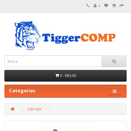
0 - R$0,00
Categorias
2SB1493