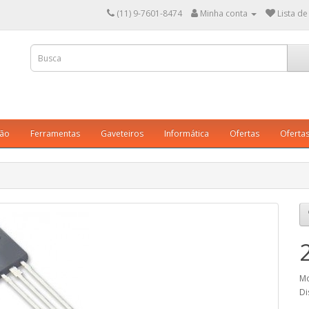
(11) 9-7601-8474
Minha conta
Lista de
ção
Ferramentas
Gaveteiros
Informática
Ofertas
Oferta
Mo
Di