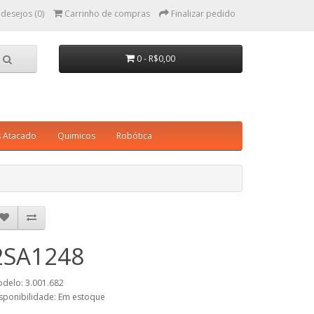
 desejos (0)
Carrinho de compras
Finalizar pedido
0 - R$0,00
s Atacado
Quimicos
Robótica
2SA1248
delo: 3.001.682
sponibilidade: Em estoque