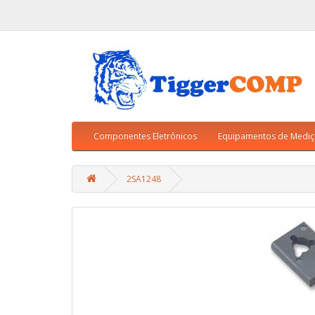
Componentes Eletrônicos
Equipamentos de Medi
2SA1248