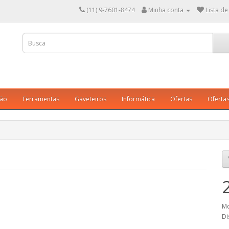
(11) 9-7601-8474
Minha conta
Lista de
ção
Ferramentas
Gaveteiros
Informática
Ofertas
Oferta
Mo
Di