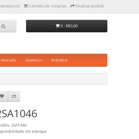
 desejos (0)
Carrinho de compras
Finalizar pedido
0 - R$0,00
s Atacado
Quimicos
Robótica
2SA1046
delo: 2SA1046
sponibilidade: Em estoque