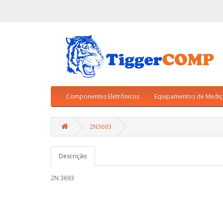
Componentes Eletrônicos
Equipamentos de Medi
2N3693
Descrição
2N 3693