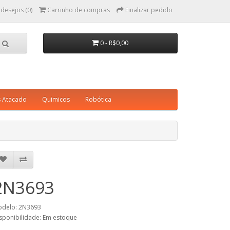
 desejos (0)
Carrinho de compras
Finalizar pedido
0 - R$0,00
s Atacado
Quimicos
Robótica
2N3693
delo: 2N3693
sponibilidade: Em estoque