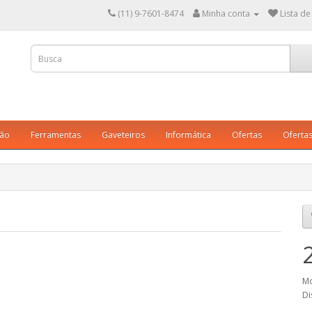
(11) 9-7601-8474
Minha conta
Lista de
ção
Ferramentas
Gaveteiros
Informática
Ofertas
Oferta
Mo
Di