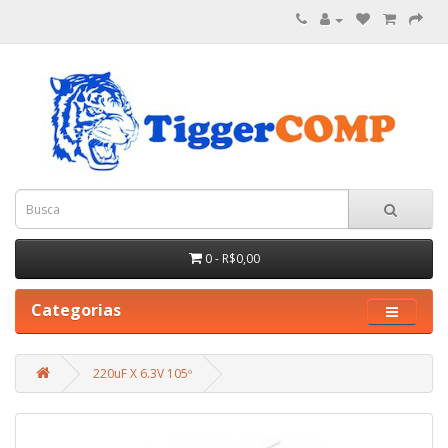
0 - R$0,00
Categorias
220uF X 6.3V 105º