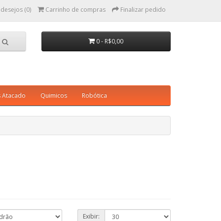
 desejos (0)
Carrinho de compras
Finalizar pedido
0 - R$0,00
s Atacado
Quimicos
Robótica
Exibir: