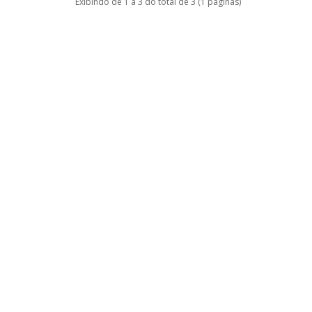
Exibindo de 1 a 3 do total de 3 (1 páginas)