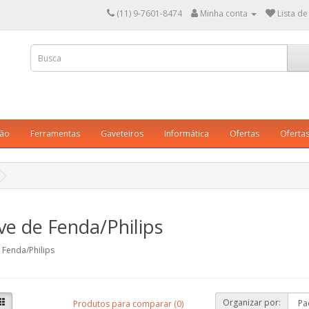
(11) 9-7601-8474
Minha conta
Lista de
ção
Ferramentas
Gaveteiros
Informática
Ofertas
Oferta
e de Fenda/Philips
 Fenda/Philips
Organizar por:
Produtos para comparar (0)